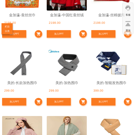
金加瀛-蚕丝丝巾
金加瀛-中国红蚕丝绒
金加瀛-丝棉披肩
客服
2198.00
2198.00
2198.00
面围巾
栏目
置顶
分类
加入PPT
加入PPT
加入PPT
美的-长款加热围巾
美的-加热围巾
美的-智能发热围巾
299.00
299.00
399.00
加入PPT
加入PPT
加入PPT