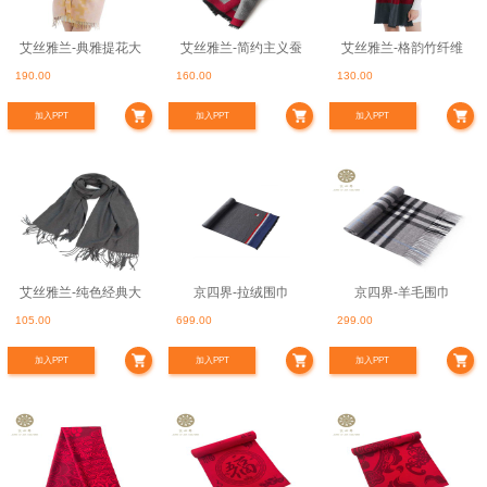
艾丝雅兰-典雅提花大
艾丝雅兰-简约主义蚕
艾丝雅兰-格韵竹纤维
190.00
160.00
130.00
围巾
丝绒围巾
围巾
加入PPT
加入PPT
加入PPT
艾丝雅兰-纯色经典大
京四界-拉绒围巾
京四界-羊毛围巾
105.00
699.00
299.00
围巾
加入PPT
加入PPT
加入PPT