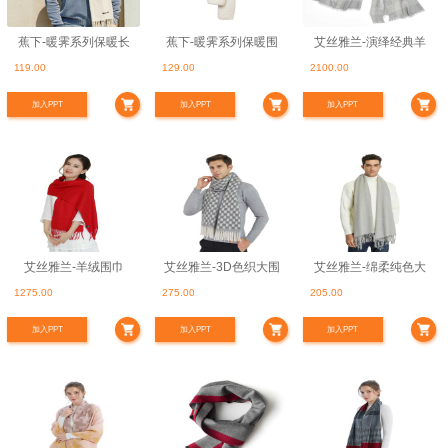
蕉下-暖霁系列保暖长
蕉下-暖霁系列保暖围
艾丝雅兰-演绎经典羊
119.00
129.00
2100.00
围巾
巾
绒围巾
加入PPT
加入PPT
加入PPT
艾丝雅兰-羊绒围巾
艾丝雅兰-3D色织大围
艾丝雅兰-绵柔纯色大
1275.00
275.00
205.00
巾
围巾
加入PPT
加入PPT
加入PPT