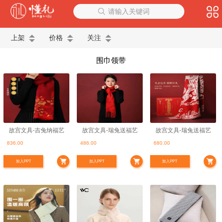
请输入关键词
上架
价格
关注
围巾领带
故宫文具-吉兔纳福艺
故宫文具-瑞兔送福艺
故宫文具-瑞兔送福艺
836.00
486.00
680.00
术围巾
术长巾
术披肩
加入PPT
加入PPT
加入PPT