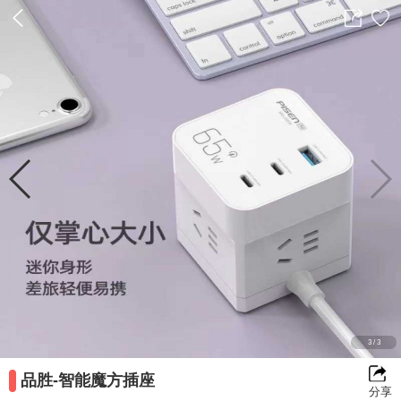
返
分
收
回
享
藏
前
一
3
/
3
品胜-智能魔方插座
分享